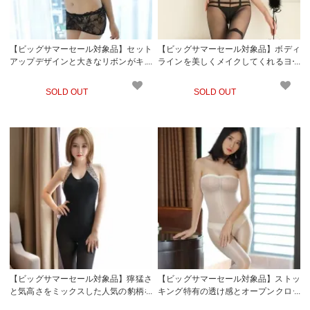
【ビッグサマーセール対象品】セット
【ビッグサマーセール対象品】ボディ
アップデザインと大きなリボンがキュ
ラインを美しくメイクしてくれるヨー
ート＆セクシーなボディストッキング
ロピアンテイスト溢れるボディストッ
(STOCKING)
キング(STOCKING)
SOLD OUT
SOLD OUT
【ビッグサマーセール対象品】獰猛さ
【ビッグサマーセール対象品】ストッ
と気高さをミックスした人気の豹柄を
キング特有の透け感とオープンクロッ
あしらったセクシーなボディストッキ
チがセクシーなベアトップタイプのボ