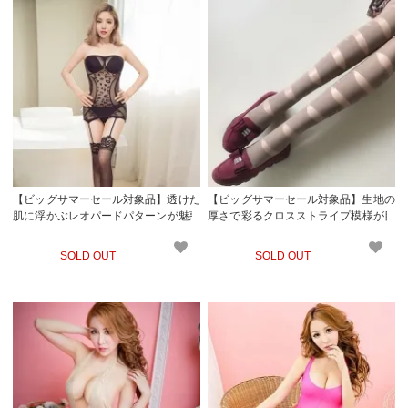
【ビッグサマーセール対象品】透けた
【ビッグサマーセール対象品】生地の
肌に浮かぶレオパードパターンが魅惑
厚さで彩るクロスストライプ模様が目
的なガーター風ボディストッキング(S
に鮮やかなストッキング(STOCKING)
TOCKING)
ブラウン
SOLD OUT
SOLD OUT