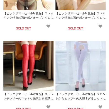
【ビッグサマーセール対象品】ストッ
【ビッグサマーセール対象品】ストッ
キング特有の透け感とオープンクロッ
キング特有の透け感とオープンクロッ
チがセクシーなベアトップタイプのボ
チがセクシーなベアトップタイプのボ
ディストッキング(STOCKING) ブラッ
ディストッキング(STOCKING) ベージ
SOLD OUT
SOLD OUT
ク
ュ
【ビッグサマーセール対象品】ストレ
【ビッグサマーセール対象品】フロン
ッチレザーのマットな光沢と肉感的な
トからヒップへの大胆すぎるカットが
フィット感が色気のあるニーハイスト
興奮度高まるオープンタイプのレギン
ッキング(STOCKING) レッド
ス風ストッキング(STOCKING) ホワイ