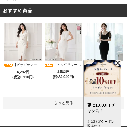
おすすめ商品
【ビッグサマーセール対象品】タイトなボディラインが引き立つニットワンピース(キャバドレス・CABARETDRESS)
【ビッグサマーセール対象品】アシメカシュクール7分袖ワンピース(キャバドレス・CABARETDRESS)
【ビッグサマーセール対象品】光沢シアースリーブが軽やかなカシュクールVネックドレープミディドレス(キャバドレス・CABARETDRESS)
3,582円
6,282円
5,382円
(税込3,940円)
(税込6,910円)
(税込5,920円)
もっと見る
更に10%OFFチ
ャンス！
お盆限定クーポン
配布中！