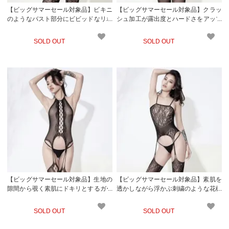
【ビッグサマーセール対象品】ビキニ
【ビッグサマーセール対象品】クラッ
のようなバスト部分にビビッドなリボ
シュ加工が露出度とハードさをアップ
ンで視線を集めるガーターランジェリ
させるガーターランジェリー風ボディ
ー風ボディストッキング(STOCKING)
ストッキング(STOCKING)
SOLD OUT
SOLD OUT
【ビッグサマーセール対象品】生地の
【ビッグサマーセール対象品】素肌を
隙間から覗く素肌にドキリとするガー
透かしながら浮かぶ刺繍のような花模
ターランジェリー風ボディストッキン
様がフェミニンに色っぽいガーターラ
グ(STOCKING)
ンジェリー風ボディストッキング(ST
SOLD OUT
SOLD OUT
OCKING)