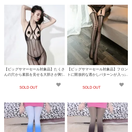
【ビッグサマーセール対象品】たくさ
【ビッグサマーセール対象品】フロン
んの穴から素肌を見せる大胆さが興奮
トに開放的な透かしパターンが入った
を誘うボディストッキング(STOCKIN
サスペンダータイプのストッキング(S
G)
TOCKING)
SOLD OUT
SOLD OUT