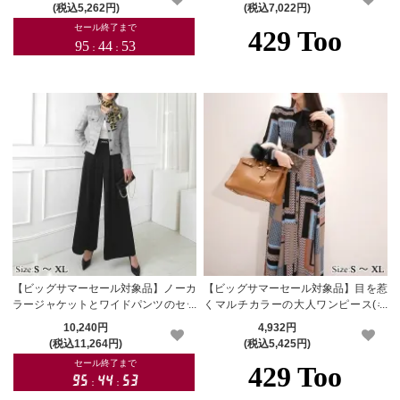
DRESS)
ETSUIT)
(税込5,262円)
(税込7,022円)
【ビッグサマーセール対象品】ノーカ
【ビッグサマーセール対象品】目を惹
ラージャケットとワイドパンツのセッ
くマルチカラーの大人ワンピース(キ
トアップ(キャバスーツ・CABARETS
ャバドレス・CABARETDRESS)
10,240円
4,932円
UIT)
(税込11,264円)
(税込5,425円)