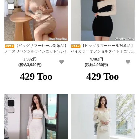
【ビッグサマーセール対象品】
【ビッグサマーセール対象品】
ノースリペンシルラインニットワンピ
バイカラーオフショルタイトミニワン
ース(キャバドレス・CABARETDRES
ピース(キャバドレス・CABARETDR
3,582円
4,482円
S)
ESS)
(税込3,940円)
(税込4,930円)