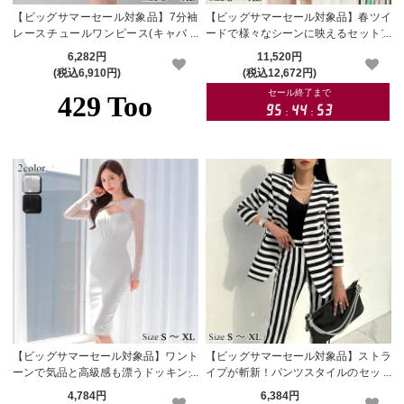
【ビッグサマーセール対象品】7分袖
【ビッグサマーセール対象品】春ツイ
レースチュールワンピース(キャバド
ードで様々なシーンに映えるセットア
レス・CABARETDRESS)
ップドレス(キャバドレス・CABARET
6,282円
11,520円
DRESS)
(税込6,910円)
(税込12,672円)
【ビッグサマーセール対象品】ワント
【ビッグサマーセール対象品】ストラ
ーンで気品と高級感も漂うドッキング
イプが斬新！パンツスタイルのセット
ワンピース(キャバドレス・CABARET
アップドレス(キャバスーツ・CABAR
4,784円
6,384円