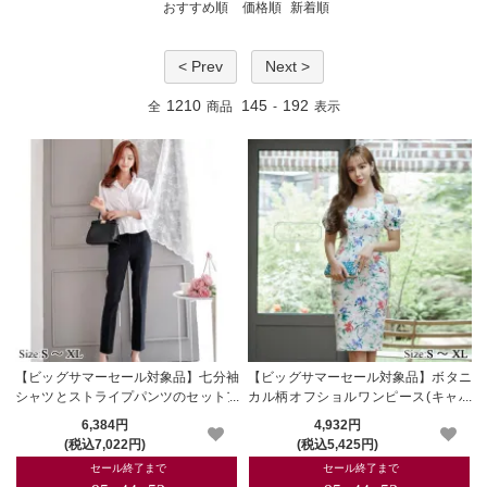
おすすめ順
価格順
新着順
< Prev
Next >
1210
145
192
全
商品
-
表示
【ビッグサマーセール対象品】七分袖
【ビッグサマーセール対象品】ボタニ
シャツとストライプパンツのセットア
カル柄オフショルワンピース(キャバ
ップ(キャバドレス・CABARETDRES
ドレス・CABARETDRESS)
6,384円
4,932円
S)
(税込7,022円)
(税込5,425円)